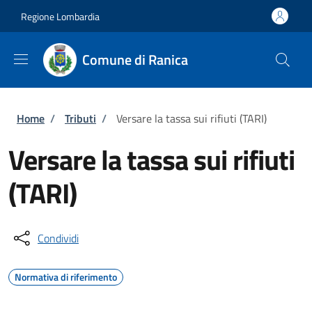
Salta al contenuto principale
Skip to footer content
Regione Lombardia
Comune di Ranica
Briciole di pane
Home
/
Tributi
/
Versare la tassa sui rifiuti (TARI)
Versare la tassa sui rifiuti
(TARI)
Condividi
Normativa di riferimento