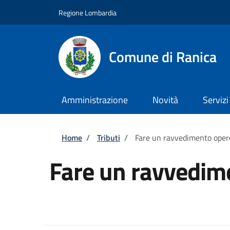
Salta al contenuto principale
Skip to footer content
Regione Lombardia
Comune di Ranica
Amministrazione
Novità
Servizi
Briciole di pane
Home
/
Tributi
/
Fare un ravvedimento oper
Fare un ravvedim