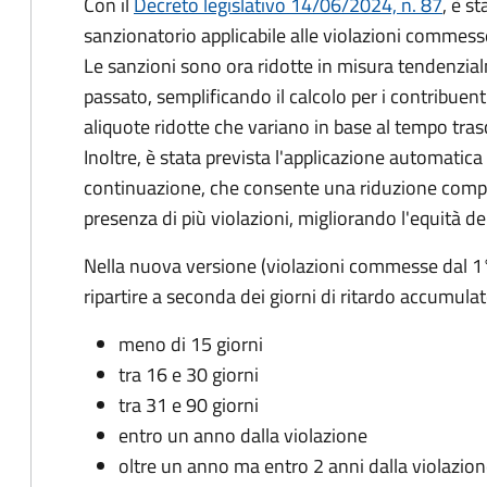
Con il
Decreto legislativo 14/06/2024, n. 87
, è s
sanzionatorio applicabile alle violazioni commess
Le sanzioni sono ora ridotte in misura tendenzial
passato, semplificando il calcolo per i contribue
aliquote ridotte che variano in base al tempo tra
Inoltre, è stata prevista l'applicazione automatica 
continuazione, che consente una riduzione compl
presenza di più violazioni, migliorando l'equità de
Nella nuova versione (violazioni commesse dal 1
ripartire a seconda dei giorni di ritardo accumulat
meno di 15 giorni
tra 16 e 30 giorni
tra 31 e 90 giorni
entro un anno dalla violazione
oltre un anno ma entro 2 anni dalla violazio