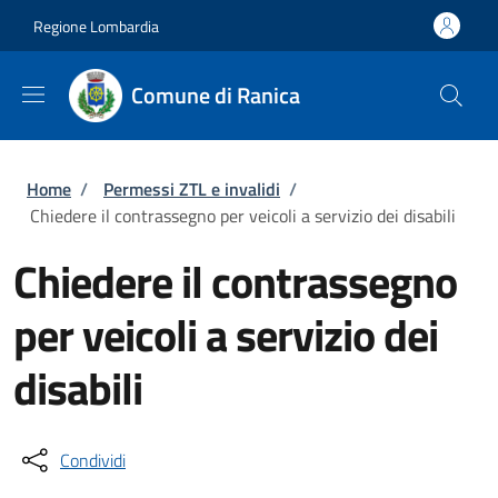
Salta al contenuto principale
Skip to footer content
Regione Lombardia
Comune di Ranica
Briciole di pane
Home
/
Permessi ZTL e invalidi
/
Chiedere il contrassegno per veicoli a servizio dei disabili
Chiedere il contrassegno
per veicoli a servizio dei
disabili
Condividi