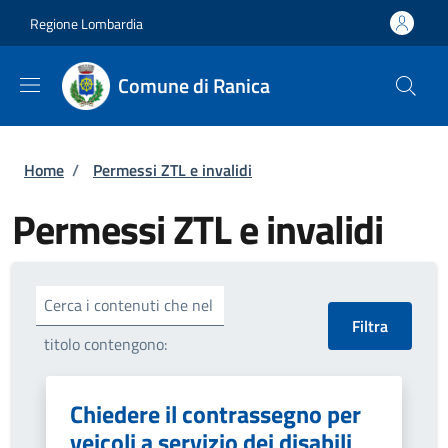
Salta al contenuto principale
Skip to footer content
Regione Lombardia
Comune di Ranica
Briciole di pane
Home
/
Permessi ZTL e invalidi
Permessi ZTL e invalidi
Cerca i contenuti che nel
titolo contengono:
Chiedere il contrassegno per
veicoli a servizio dei disabili