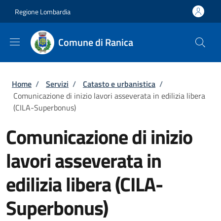
Salta al contenuto principale
Skip to footer content
Regione Lombardia
Comune di Ranica
Briciole di pane
Home
/
Servizi
/
Catasto e urbanistica
/
Comunicazione di inizio lavori asseverata in edilizia libera
(CILA-Superbonus)
Comunicazione di inizio
lavori asseverata in
edilizia libera (CILA-
Superbonus)