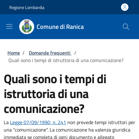
Salta al contenuto principale
Skip to footer content
Regione Lombardia
Comune di Ranica
Briciole di pane
Home
/
Domande frequenti
/
Quali sono i tempi di istruttoria di una comunicazione?
Quali sono i tempi di
istruttoria di una
comunicazione?
La
Legge 07/09/1990, n. 241
non prevede tempi istruttori per
una "comunicazione". La comunicazione ha valenza giuridica
immediata se completa di ogni documento e allegato