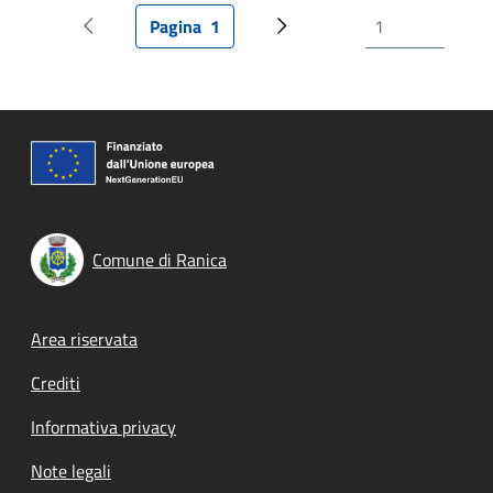
Pagina
1
Pagina precedente
Pagina attuale
Prossima pagina
Comune di Ranica
Footer menu
Area riservata
Crediti
Informativa privacy
Note legali