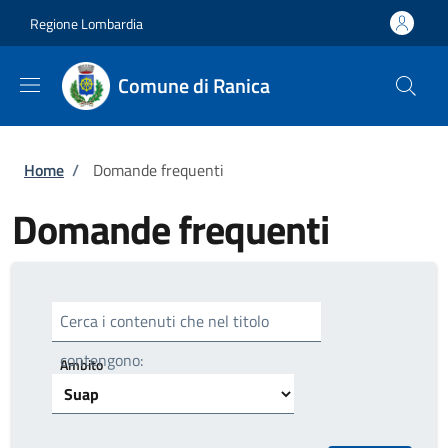
Salta al contenuto principale
Skip to footer content
Regione Lombardia
Comune di Ranica
Briciole di pane
Home
/
Domande frequenti
Domande frequenti
Cerca i contenuti che nel titolo
contengono:
Ambito