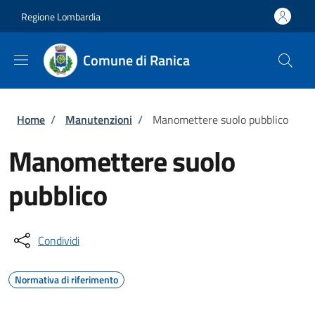
Salta al contenuto principale
Skip to footer content
Regione Lombardia
Comune di Ranica
Briciole di pane
Home
/
Manutenzioni
/
Manomettere suolo pubblico
Manomettere suolo
pubblico
Condividi
Normativa di riferimento