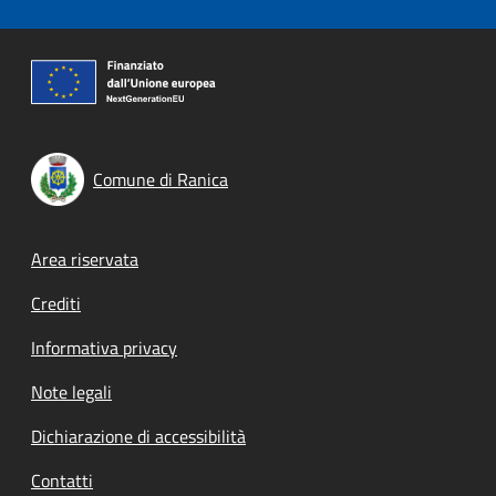
Comune di Ranica
Footer menu
Area riservata
Crediti
Informativa privacy
Note legali
Dichiarazione di accessibilità
Contatti