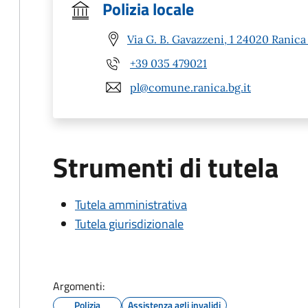
Polizia locale
Via G. B. Gavazzeni, 1 24020 Ranica
+39 035 479021
pl@comune.ranica.bg.it
Strumenti di tutela
Tutela amministrativa
Tutela giurisdizionale
Argomenti:
Polizia
Assistenza agli invalidi