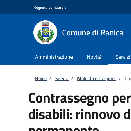
Salta al contenuto principale
Skip to footer content
Regione Lombardia
Comune di Ranica
Amministrazione
Novità
Servizi
Briciole di pane
Home
/
Servizi
/
Mobilità e trasporti
/
Con
Contrassegno per v
disabili: rinnovo
permanente