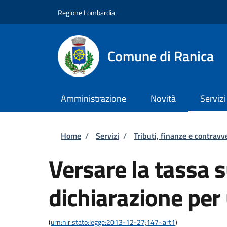
Salta al contenuto principale
Skip to footer content
Regione Lombardia
Comune di Ranica
Amministrazione
Novità
Servizi
Briciole di pane
Home
/
Servizi
/
Tributi, finanze e contravv
Versare la tassa su
dichiarazione per
(
urn:nir:stato:legge:2013-12-27;147~art1
)