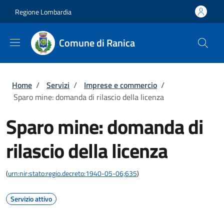
Salta al contenuto principale
Skip to footer content
Regione Lombardia
Comune di Ranica
Briciole di pane
Home
/
Servizi
/
Imprese e commercio
/
Sparo mine: domanda di rilascio della licenza
Sparo mine: domanda di
rilascio della licenza
(
urn:nir:stato:regio.decreto:1940-05-06;635
)
Servizio attivo