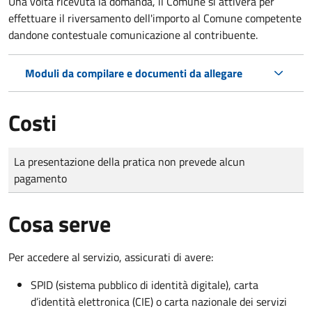
Una volta ricevuta la domanda, il Comune si attiverà per
effettuare il riversamento dell'importo al Comune competente
dandone contestuale comunicazione al contribuente.
Moduli da compilare e documenti da allegare
Costi
Tipo di pagamento
Importo
La presentazione della pratica non prevede alcun
pagamento
Cosa serve
Per accedere al servizio, assicurati di avere:
SPID (sistema pubblico di identità digitale), carta
d’identità elettronica (CIE) o carta nazionale dei servizi