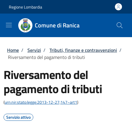
Salta al contenuto principale
Skip to footer content
Regione Lombardia
Comune di Ranica
Briciole di pane
Home
/
Servizi
/
Tributi, finanze e contravvenzioni
/
Riversamento del pagamento di tributi
Riversamento del
pagamento di tributi
(
urn:nir:stato:legge:2013-12-27;147~art1
)
Servizio attivo