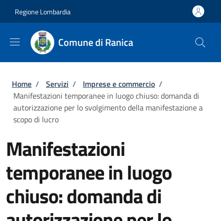
Salta al contenuto principale
Skip to footer content
Regione Lombardia
Comune di Ranica
Briciole di pane
Home
/
Servizi
/
Imprese e commercio
/
Manifestazioni temporanee in luogo chiuso: domanda di
autorizzazione per lo svolgimento della manifestazione a
scopo di lucro
Manifestazioni
temporanee in luogo
chiuso: domanda di
autorizzazione per lo