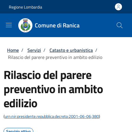
Salta al contenuto principale
Skip to footer content
Regione Lombardia
Comune di Ranica
Briciole di pane
Home
/
Servizi
/
Catasto e urbanistica
/
Rilascio del parere preventivo in ambito edilizio
Rilascio del parere
preventivo in ambito
edilizio
(
urn:nir:presidente.repubblica:decreto:2001-06-06;380
)
Servizio attivo