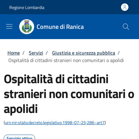
Salta al contenuto principale
Skip to footer content
Regione Lombardia
Comune di Ranica
Briciole di pane
Home
/
Servizi
/
Giustizia e sicurezza pubblica
/
Ospitalità di cittadini stranieri non comunitari o apolidi
Ospitalità di cittadini
stranieri non comunitari o
apolidi
(
urn:nir:stato:decreto.legislativo:1998-07-25;286~art7
)
Servizio attivo