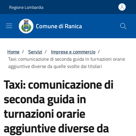
Salta al contenuto principale
Skip to footer content
Regione Lombardia
Comune di Ranica
Briciole di pane
Home
/
Servizi
/
Imprese e commercio
/
Taxi: comunicazione di seconda guida in turnazioni orarie
aggiuntive diverse da quelle svolte dai titolari
Taxi: comunicazione di
seconda guida in
turnazioni orarie
aggiuntive diverse da