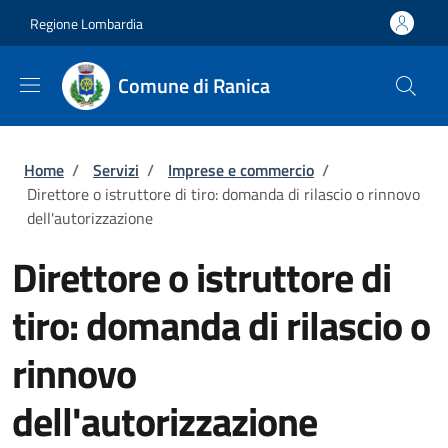
Salta al contenuto principale
Skip to footer content
Regione Lombardia
Comune di Ranica
Briciole di pane
Home
/
Servizi
/
Imprese e commercio
/
Direttore o istruttore di tiro: domanda di rilascio o rinnovo
dell'autorizzazione
Direttore o istruttore di
tiro: domanda di rilascio o
rinnovo
dell'autorizzazione