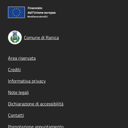
Comune di Ranica
Footer menu
Area riservata
Crediti
Informativa privacy
Note legali
Dichiarazione di accessibilità
Contatti
Prenotazione appuntamento