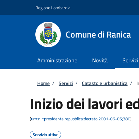
Salta al contenuto principale
Skip to footer content
Regione Lombardia
Comune di Ranica
Amministrazione
Novità
Servizi
Briciole di pane
Home
/
Servizi
/
Catasto e urbanistica
/
I
Inizio dei lavori ed
(
urn:nir:presidente.repubblica:decreto:2001-06-06;380
)
Servizio attivo