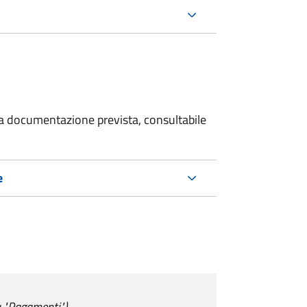
 la documentazione prevista, consultabile
e
u "Pagamenti")