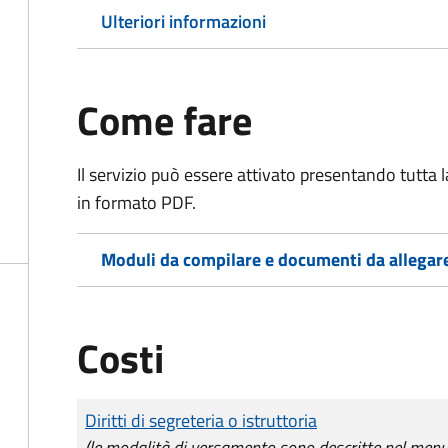
Ulteriori informazioni
Come fare
Il servizio può essere attivato presentando tutta
in formato PDF.
Moduli da compilare e documenti da allegar
Costi
Tipo di pagamento
Importo
Diritti di segreteria o istruttoria
(le modalità di versamento sono descritte nel men