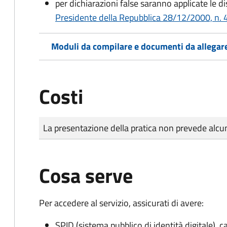
per dichiarazioni false saranno applicate le d
Presidente della Repubblica 28/12/2000, n. 4
Moduli da compilare e documenti da allegar
Costi
Tipo di pagamento
Importo
La presentazione della pratica non prevede al
Cosa serve
Per accedere al servizio, assicurati di avere:
SPID (sistema pubblico di identità digitale), ca