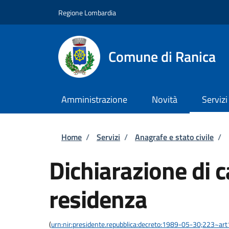
Salta al contenuto principale
Skip to footer content
Regione Lombardia
Comune di Ranica
Amministrazione
Novità
Servizi
Briciole di pane
Home
/
Servizi
/
Anagrafe e stato civile
/
Dichiarazione di 
residenza
(
urn:nir:presidente.repubblica:decreto:1989-05-30;223~ar