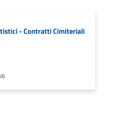
istici - Contratti Cimiteriali
)
il)