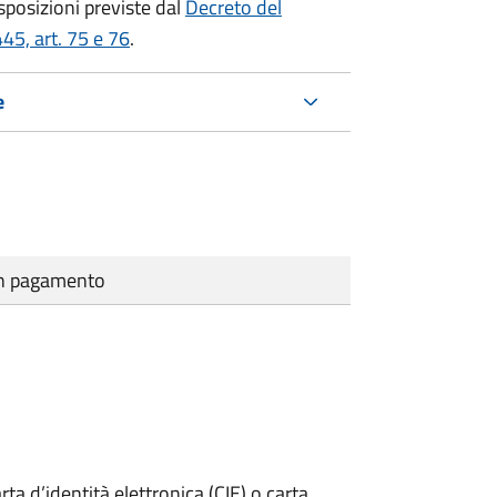
isposizioni previste dal
Decreto del
45, art. 75 e 76
.
e
cun pagamento
rta d’identità elettronica (CIE) o carta