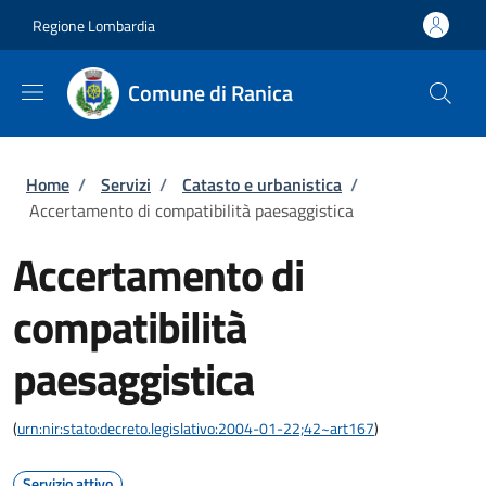
Salta al contenuto principale
Skip to footer content
Regione Lombardia
Comune di Ranica
Briciole di pane
Home
/
Servizi
/
Catasto e urbanistica
/
Accertamento di compatibilità paesaggistica
Accertamento di
compatibilità
paesaggistica
(
urn:nir:stato:decreto.legislativo:2004-01-22;42~art167
)
Servizio attivo