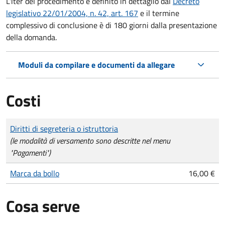
L'iter del procedimento è definito in dettaglio dal
Decreto
legislativo 22/01/2004, n. 42, art. 167
e il termine
complessivo di conclusione è di 180 giorni dalla presentazione
della domanda.
Moduli da compilare e documenti da allegare
Costi
Tipo di pagamento
Importo
Diritti di segreteria o istruttoria
(le modalità di versamento sono descritte nel menu
"Pagamenti")
Marca da bollo
16,00 €
Cosa serve