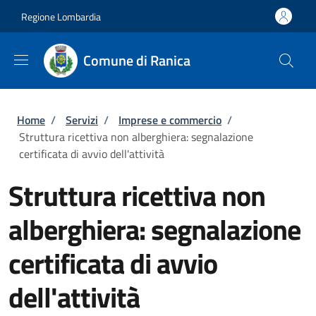
Salta al contenuto principale
Skip to footer content
Regione Lombardia
Comune di Ranica
Briciole di pane
Home
/
Servizi
/
Imprese e commercio
/
Struttura ricettiva non alberghiera: segnalazione
certificata di avvio dell'attività
Struttura ricettiva non
alberghiera: segnalazione
certificata di avvio
dell'attività