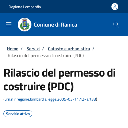
Salta al contenuto principale
Skip to footer content
Regione Lombardia
Comune di Ranica
Briciole di pane
Home
/
Servizi
/
Catasto e urbanistica
/
Rilascio del permesso di costruire (PDC)
Rilascio del permesso di
costruire (PDC)
(
urn:nir:regione.lombardia:legge:2005-03-11;12~art38
)
Servizio attivo