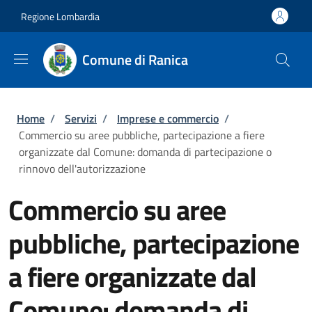
Salta al contenuto principale
Skip to footer content
Regione Lombardia
Comune di Ranica
Briciole di pane
Home
/
Servizi
/
Imprese e commercio
/
Commercio su aree pubbliche, partecipazione a fiere
organizzate dal Comune: domanda di partecipazione o
rinnovo dell'autorizzazione
Commercio su aree
pubbliche, partecipazione
a fiere organizzate dal
Comune: domanda di