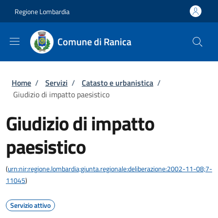
Salta al contenuto principale
Skip to footer content
Regione Lombardia
Comune di Ranica
Briciole di pane
Home
/
Servizi
/
Catasto e urbanistica
/
Giudizio di impatto paesistico
Giudizio di impatto
paesistico
(
urn:nir:regione.lombardia;giunta.regionale:deliberazione:2002-11-08;7-
11045
)
Servizio attivo