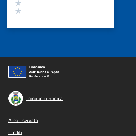
Valuta 2 stelle su 5
Valuta 1 stelle su 5
Comune di Ranica
Footer menu
Area riservata
Crediti