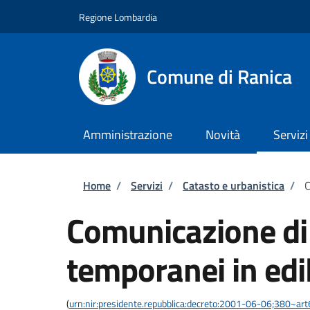
Salta al contenuto principale
Skip to footer content
Regione Lombardia
Comune di Ranica
Amministrazione
Novità
Servizi
Briciole di pane
Home
/
Servizi
/
Catasto e urbanistica
/
C
Comunicazione di i
temporanei in edili
(
urn:nir:presidente.repubblica:decreto:2001-06-06;380~art