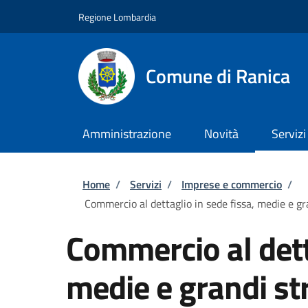
Salta al contenuto principale
Skip to footer content
Regione Lombardia
Comune di Ranica
Amministrazione
Novità
Servizi
Briciole di pane
Home
/
Servizi
/
Imprese e commercio
/
Commercio al dettaglio in sede fissa, medie e g
Commercio al dett
medie e grandi str