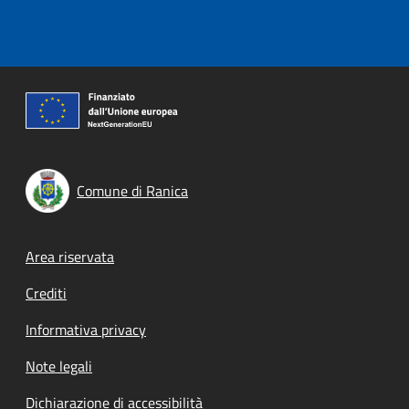
Comune di Ranica
Footer menu
Area riservata
Crediti
Informativa privacy
Note legali
Dichiarazione di accessibilità