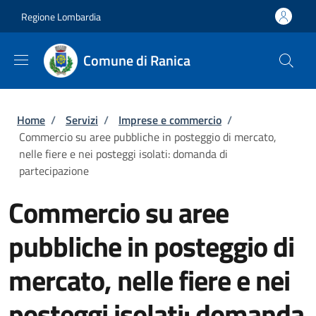
Salta al contenuto principale
Skip to footer content
Regione Lombardia
Comune di Ranica
Briciole di pane
Home
/
Servizi
/
Imprese e commercio
/
Commercio su aree pubbliche in posteggio di mercato,
nelle fiere e nei posteggi isolati: domanda di
partecipazione
Commercio su aree
pubbliche in posteggio di
mercato, nelle fiere e nei
posteggi isolati: domanda