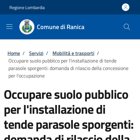
Salta al contenuto principale
Skip to footer content
Regione Lombardia
Comune di Ranica
Briciole di pane
Home
/
Servizi
/
Mobilità e trasporti
/
Occupare suolo pubblico per l'installazione di tende
parasole sporgenti: domanda di rilascio della concessione
per l'occupazione
Occupare suolo pubblico
per l'installazione di
tende parasole sporgenti:
domanda di rilascio della