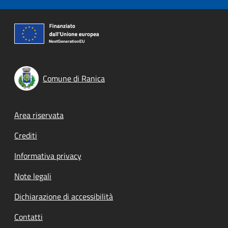
Comune di Ranica
Footer menu
Area riservata
Crediti
Informativa privacy
Note legali
Dichiarazione di accessibilità
Contatti