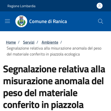
Salta al contenuto principale
Skip to footer content
Regione Lombardia
Comune di Ranica
Briciole di pane
Home
/
Servizi
/
Ambiente
/
Segnalazione relativa alla misurazione anomala del peso
del materiale conferito in piazzola ecologica
Segnalazione relativa alla
misurazione anomala del
peso del materiale
conferito in piazzola