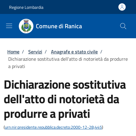
Salta al contenuto principale
Skip to footer content
Regione Lombardia
Comune di Ranica
Briciole di pane
Home
/
Servizi
/
Anagrafe e stato civile
/
Dichiarazione sostitutiva dell'atto di notorietà da produrre
a privati
Dichiarazione sostitutiva
dell'atto di notorietà da
produrre a privati
(
urn:nir:presidente.repubblica:decreto:2000-12-28;445
)