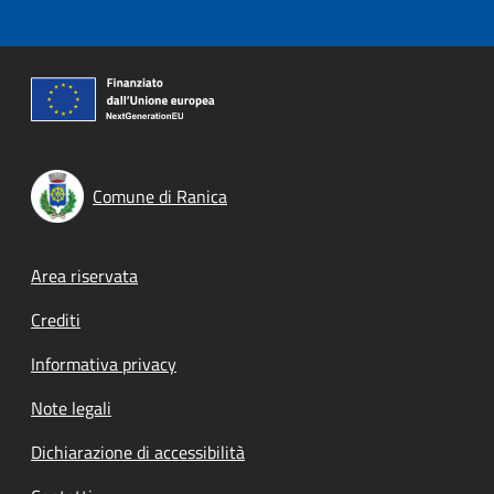
Comune di Ranica
Footer menu
Area riservata
Crediti
Informativa privacy
Note legali
Dichiarazione di accessibilità