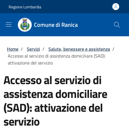
Salta al contenuto principale
Skip to footer content
Regione Lombardia
Comune di Ranica
Briciole di pane
Home
/
Servizi
/
Salute, benessere e assistenza
/
Accesso al servizio di assistenza domiciliare (SAD):
attivazione del servizio
Accesso al servizio di
assistenza domiciliare
(SAD): attivazione del
servizio