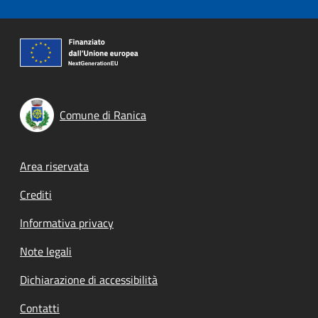
Comune di Ranica
Footer menu
Area riservata
Crediti
Informativa privacy
Note legali
Dichiarazione di accessibilità
Contatti