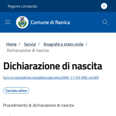
Salta al contenuto principale
Skip to footer content
Regione Lombardia
Comune di Ranica
Briciole di pane
Home
/
Servizi
/
Anagrafe e stato civile
/
Dichiarazione di nascita
Dichiarazione di nascita
(
urn:nir:presidente.repubblica:decreto:2000-11-03;396~art30
)
Servizio attivo
Procedimento di dichiarazione di nascita