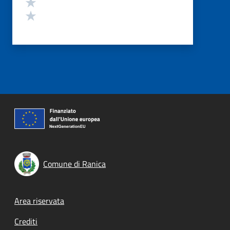
Valuta 2 stelle su 5
Valuta 1 stelle su 5
Comune di Ranica
Footer menu
Area riservata
Crediti