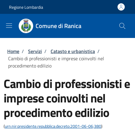
Salta al contenuto principale
Skip to footer content
Regione Lombardia
Comune di Ranica
Briciole di pane
Home
/
Servizi
/
Catasto e urbanistica
/
Cambio di professionisti e imprese coinvolti nel
procedimento edilizio
Cambio di professionisti e
imprese coinvolti nel
procedimento edilizio
(
urn:nir:presidente.repubblica:decreto:2001-06-06;380
)