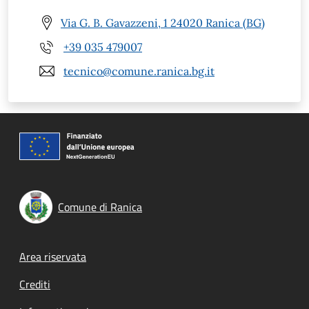
Via G. B. Gavazzeni, 1 24020 Ranica (BG)
+39 035 479007
tecnico@comune.ranica.bg.it
Comune di Ranica
Footer menu
Area riservata
Crediti