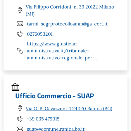
Via Filippo Corridoni, n. 39 20122 Milano
(MI)
tarmi-segrprotocolloamm@ga-cert.it
0276053201
https://www.giustizia-
amministrativa.it/tribunale-
amministrativo-regionale-per-…
Ufficio Commercio - SUAP
Via G. B. Gavazzeni, 1 24020 Ranica (BG)
+39 035 479015
suap@comune.ranica.bg.it