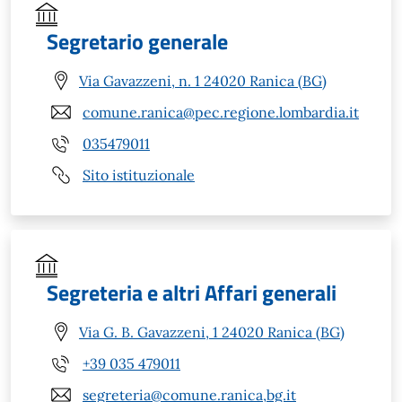
Segretario generale
Via Gavazzeni, n. 1 24020 Ranica (BG)
comune.ranica@pec.regione.lombardia.it
035479011
Sito istituzionale
Segreteria e altri Affari generali
Via G. B. Gavazzeni, 1 24020 Ranica (BG)
+39 035 479011
segreteria@comune.ranica,bg.it