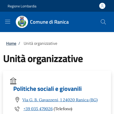
Salta al contenuto principale
Skip to footer content
Regione Lombardia
Comune di Ranica
Briciole di pane
Home
/
Unità organizzative
Unità organizzative
Politiche sociali e giovanili
Via G. B. Gavazzeni, 1 24020 Ranica (BG)
+39 035 479026
(Telefono)