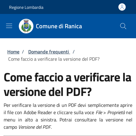
Salta al contenuto principale
Skip to footer content
Regione Lombardia
Comune di Ranica
Briciole di pane
Home
/
Domande frequenti
/
Come faccio a verificare la versione del PDF?
Come faccio a verificare la
versione del PDF?
Per verificare la versione di un PDF devi semplicemente aprire
il file con Adobe Reader e cliccare sulla voce
File
>
Proprietà
nel
menu in alto a sinistra. Potrai consultare la versione nel
campo
Versione del PDF
.