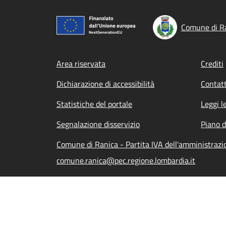
Comune di R
Footer menu
Area riservata
Crediti
Dichiarazione di accessibilità
Contatt
Statistiche del portale
Leggi l
Segnalazione disservizio
Piano d
Comune di Ranica - Partita IVA dell'amministraz
comune.ranica@pec.regione.lombardia.it