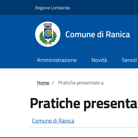
Salta al contenuto principale
Skip to footer content
Regione Lombardia
Comune di Ranica
Amministrazione
Novità
Servizi
Briciole di pane
Home
/
Pratiche presentate a
Pratiche presenta
Comune di Ranica