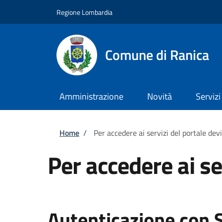
Salta al contenuto principale
Skip to footer content
Regione Lombardia
Comune di Ranica
Amministrazione
Novità
Servizi
Briciole di pane
Home
/
Per accedere ai servizi del portale dev
Per accedere ai se
Autenticazione con 