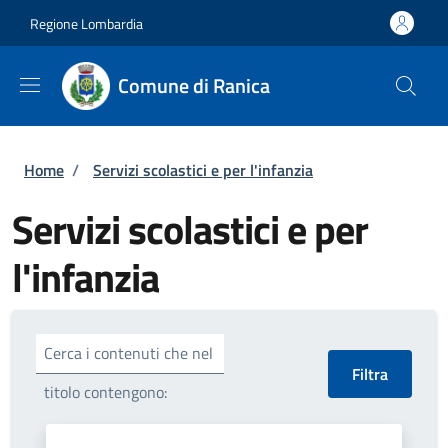
Salta al contenuto principale
Skip to footer content
Regione Lombardia
Comune di Ranica
Briciole di pane
Home
/
Servizi scolastici e per l'infanzia
Servizi scolastici e per
l'infanzia
Cerca i contenuti che nel
titolo contengono: