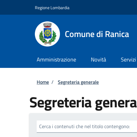
Salta al contenuto principale
Skip to footer content
Regione Lombardia
Comune di Ranica
Amministrazione
Novità
Servizi
Briciole di pane
Home
/
Segreteria generale
Segreteria genera
Cerca i contenuti che nel titolo contengono: