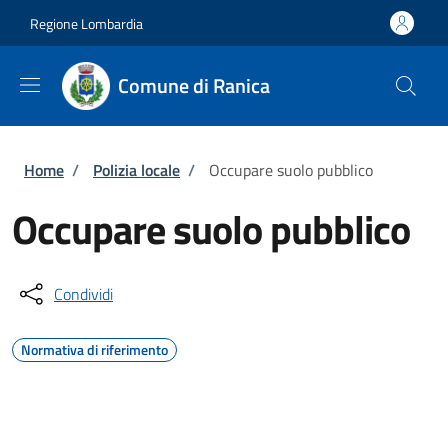
Salta al contenuto principale
Skip to footer content
Regione Lombardia
Comune di Ranica
Briciole di pane
Home
/
Polizia locale
/
Occupare suolo pubblico
Occupare suolo pubblico
Condividi
Normativa di riferimento