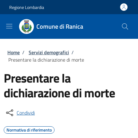
Salta al contenuto principale
Skip to footer content
Regione Lombardia
Comune di Ranica
Briciole di pane
Home
/
Servizi demografici
/
Presentare la dichiarazione di morte
Presentare la
dichiarazione di morte
Condividi
Normativa di riferimento