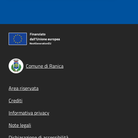
Comune di Ranica
Footer menu
Area riservata
Crediti
Informativa privacy
Note legali
Dichiarazione di accessibilità