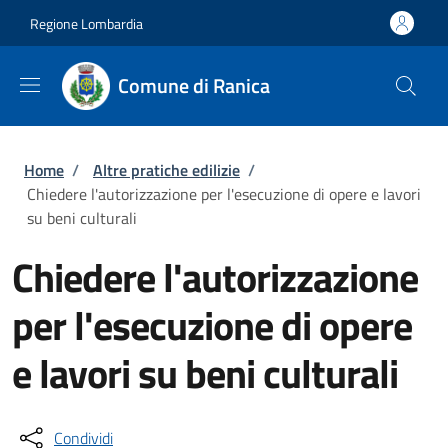
Salta al contenuto principale
Skip to footer content
Regione Lombardia
Comune di Ranica
Briciole di pane
Home
/
Altre pratiche edilizie
/
Chiedere l'autorizzazione per l'esecuzione di opere e lavori
su beni culturali
Chiedere l'autorizzazione
per l'esecuzione di opere
e lavori su beni culturali
Condividi