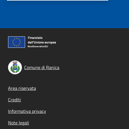
Comune di Ranica
Footer menu
Area riservata
Crediti
Informativa privacy
Note legali