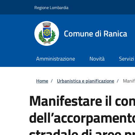
Salta al contenuto principale
Skip to footer content
Regione Lombardia
Comune di Ranica
Amministrazione
Novità
Servizi
Briciole di pane
Home
/
Urbanistica e pianificazione
/
Manif
Manifestare il co
dell’accorpament
stradale di aree p