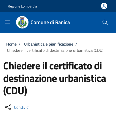
Salta al contenuto principale
Skip to footer content
Regione Lombardia
Comune di Ranica
Briciole di pane
Home
/
Urbanistica e pianificazione
/
Chiedere il certificato di destinazione urbanistica (CDU)
Chiedere il certificato di
destinazione urbanistica
(CDU)
Condividi