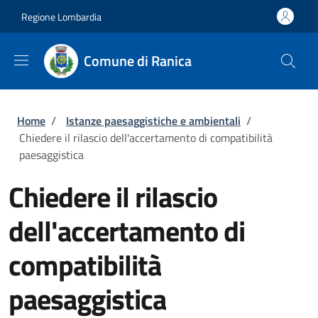
Salta al contenuto principale
Skip to footer content
Regione Lombardia
Comune di Ranica
Briciole di pane
Home
/
Istanze paesaggistiche e ambientali
/
Chiedere il rilascio dell'accertamento di compatibilità
paesaggistica
Chiedere il rilascio
dell'accertamento di
compatibilità
paesaggistica