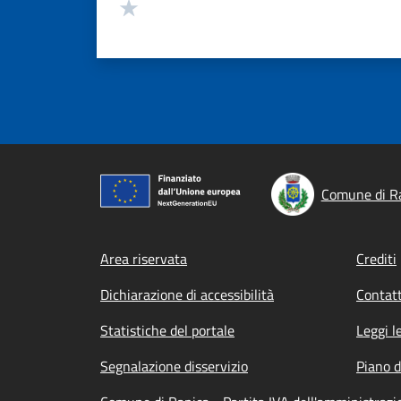
Valuta 1 stelle su 5
Comune di R
Footer menu
Area riservata
Crediti
Dichiarazione di accessibilità
Contatt
Statistiche del portale
Leggi l
Segnalazione disservizio
Piano d