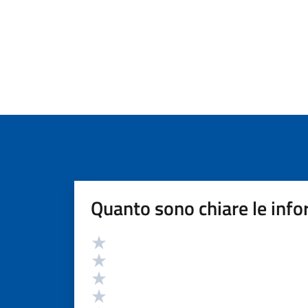
Quanto sono chiare le info
Valutazione
Valuta 5 stelle su 5
Valuta 4 stelle su 5
Valuta 3 stelle su 5
Valuta 2 stelle su 5