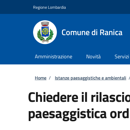
Salta al contenuto principale
Skip to footer content
Regione Lombardia
Comune di Ranica
Amministrazione
Novità
Servizi
Briciole di pane
Home
/
Istanze paesaggistiche e ambientali
Chiedere il rilasci
paesaggistica ord