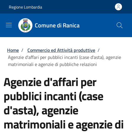
Salta al contenuto principale
Skip to footer content
Regione Lombardia
Comune di Ranica
Briciole di pane
Home
/
Commercio ed Attività produttive
/
Agenzie d'affari per pubblici incanti (case d'asta), agenzie
matrimoniali e agenzie di pubbliche relazioni
Agenzie d'affari per
pubblici incanti (case
d'asta), agenzie
matrimoniali e agenzie di