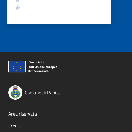
Valuta 1 stelle su 5
Comune di Ranica
Footer menu
Area riservata
Crediti