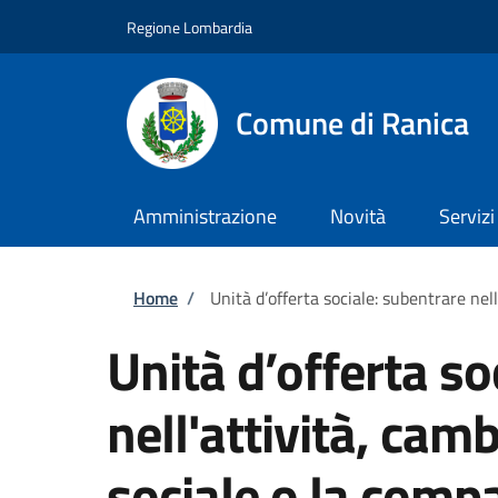
Salta al contenuto principale
Skip to footer content
Regione Lombardia
Comune di Ranica
Amministrazione
Novità
Servizi
Briciole di pane
Home
/
Unità d’offerta sociale: subentrare nel
Unità d’offerta so
nell'attività, cam
sociale o la comp