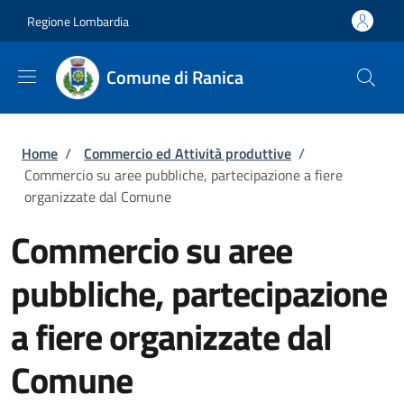
Salta al contenuto principale
Skip to footer content
Regione Lombardia
Comune di Ranica
Briciole di pane
Home
/
Commercio ed Attività produttive
/
Commercio su aree pubbliche, partecipazione a fiere
organizzate dal Comune
Commercio su aree
pubbliche, partecipazione
a fiere organizzate dal
Comune